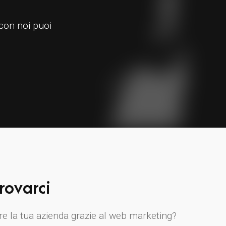
 con noi puoi
rovarci
re la tua azienda grazie al web marketing?