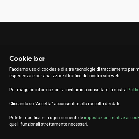
Facciamo due chiacchiere?
Cookie bar
info@organica.agency
Facciamo uso di cookies e di altre tecnologie di tracciamento per mi
+41 91 922 69 05
esperienza e per analizzare il traffico del nostro sito web.
Social Media
Per maggiori informazioni vi invitiamo a consultare la nostra
Politi
Login
Cliccando su "Accetta" acconsentite alla raccolta dei dati.
Potete modificare in ogni momento le
impostazioni relative ai coo
quelli funzionali strettamente necessari.