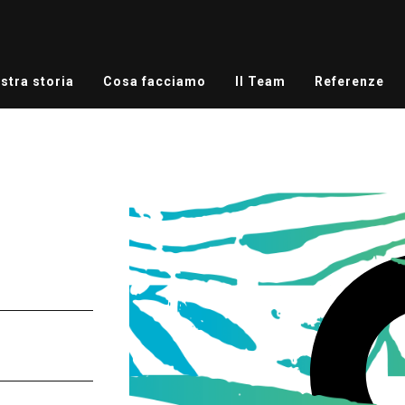
stra storia
Cosa facciamo
Il Team
Referenze