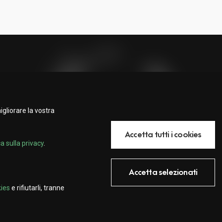
Rinnova la tua
gliorare la vostra
identità digitale
Accetta tutti i cookies
Inizia un progetto
ca sulla privacy
.
Accetta selezionati
kies
e rifiutarli, tranne