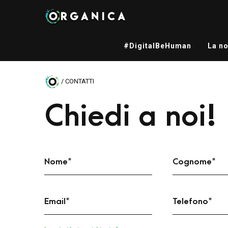
#DigitalBeHuman
La no
/ CONTATTI
Chiedi a noi!
Nome
*
Cognome
*
Email
*
Telefono
*