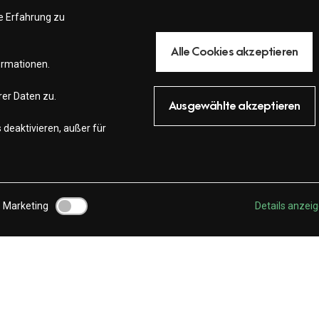
e Erfahrung zu
Alle Cookies akzeptieren
ormationen.
rer Daten zu.
Ausgewählte akzeptieren
 deaktivieren, außer für
Marketing
Details anzei
Für:
Freelance
,
Marketing
,
Techniker
Branding / Strategien
Was ist Digitale Kreativität?