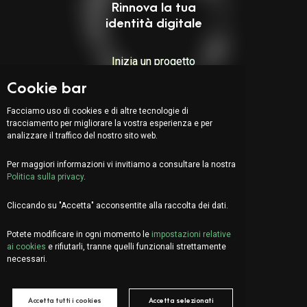
Rinnova la tua
identità digitale
Inizia un progetto
Cookie bar
Indirizzo:
Facciamo uso di cookies e di altre tecnologie di
tracciamento per migliorare la vostra esperienza e per
Via Serafino Balestra 31
analizzare il traffico del nostro sito web.
6900 Lugano (CH)
Quarto Piano
Per maggiori informazioni vi invitiamo a consultare la nostra
Politica sulla privacy
.
Cliccando su "Accetta" acconsentite alla raccolta dei dati.
EN
DE
FR
Potete modificare in ogni momento le
impostazioni relative
Facciamo due chiacchiere?
ai cookies
e rifiutarli, tranne quelli funzionali strettamente
info@organica.agency
necessari.
+41 91 922 69 05
Accetta tutti i cookies
Accetta selezionati