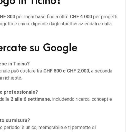
go in Ticino?
HF 800
per loghi base fino a oltre
CHF 4.000
per progetti
progetto è unico: dipende dagli obiettivi aziendali e dalla
ercate su Google
ese in Ticino?
onale può costare tra
CHF 800 e CHF 2.000
, a seconda
i richieste.
o professionale?
 dalle
2 alle 6 settimane
, includendo ricerca, concept e
to su misura?
go periodo: è unico, memorabile e ti permette di