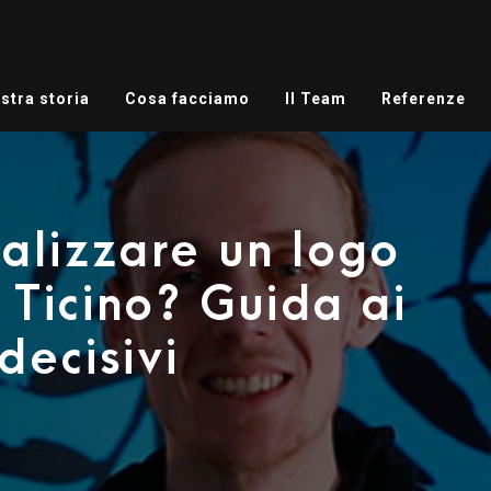
stra storia
Cosa facciamo
Il Team
Referenze
alizzare un logo
 Ticino? Guida ai
decisivi