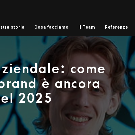
stra storia
Cosa facciamo
Il Team
Referenze
aziendale: come
 brand è ancora
nel 2025