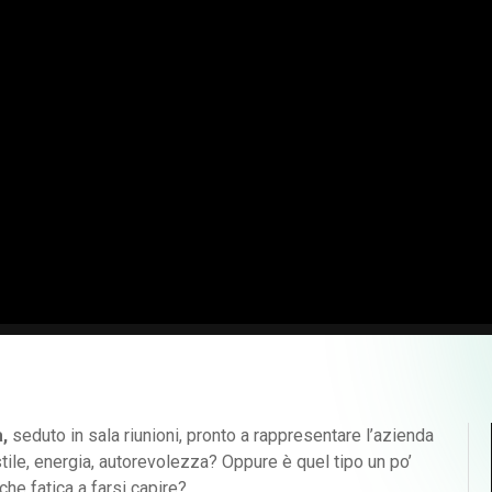
a,
seduto in sala riunioni, pronto a rappresentare l’azienda
tile, energia, autorevolezza? Oppure è quel tipo un po’
che fatica a farsi capire?