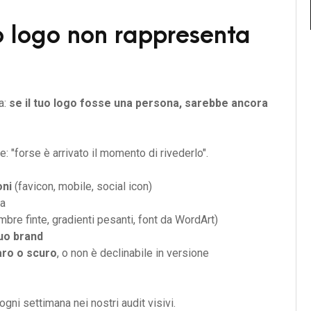
uo logo non rappresenta
a:
se il tuo logo fosse una persona, sarebbe ancora
: "forse è arrivato il momento di rivederlo".
oni
(favicon, mobile, social icon)
la
bre finte, gradienti pesanti, font da WordArt)
tuo brand
aro o scuro
, o non è declinabile in versione
gni settimana nei nostri audit visivi.