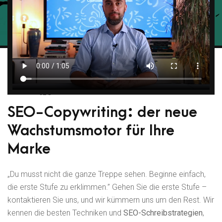
SEO
SEO-Copywriting: der neue
Wachstumsmotor für Ihre
Marke
„Du musst nicht die ganze Treppe sehen. Beginne einfach,
die erste Stufe zu erklimmen.” Gehen Sie die erste Stufe –
kontaktieren Sie uns, und wir kümmern uns um den Rest. Wir
kennen die besten Techniken und
SEO-Schreibstrategien
,