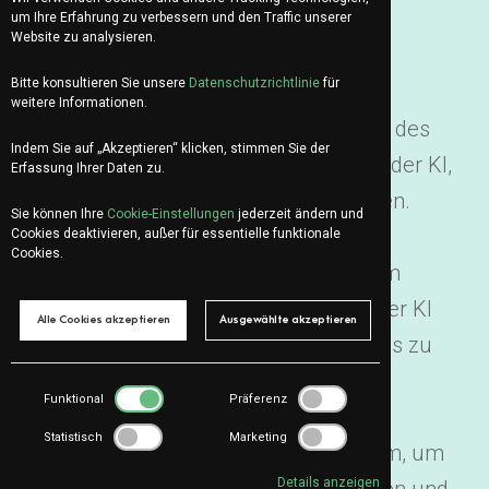
Automatisierungen, um deine
um Ihre Erfahrung zu verbessern und den Traffic unserer
Website zu analysieren.
Vertriebseffizienz zu steigern.
Bitte konsultieren Sie unsere
Datenschutzrichtlinie
für
Webmarketing optimieren
:
weitere Informationen.
Implementierung der Grundpfeiler des
Indem Sie auf „Akzeptieren“ klicken, stimmen Sie der
digitalen Marketings und Nutzung der KI,
Erfassung Ihrer Daten zu.
um konkrete Ergebnisse zu erzielen.
Sie können Ihre
Cookie-Einstellungen
jederzeit ändern und
Team schulen
: Aufbau interner
Cookies deaktivieren, außer für essentielle funktionale
Cookies.
Kompetenzen, die es deinem Team
ermöglichen, das volle Potenzial der KI
Alle Cookies akzeptieren
Ausgewählte akzeptieren
und der verfügbaren digitalen Tools zu
nutzen.
Funktional
Präferenz
Geschäftsprozesse verbessern
:
Statistisch
Marketing
Zusammenarbeit mit deinem Team, um
Details anzeigen