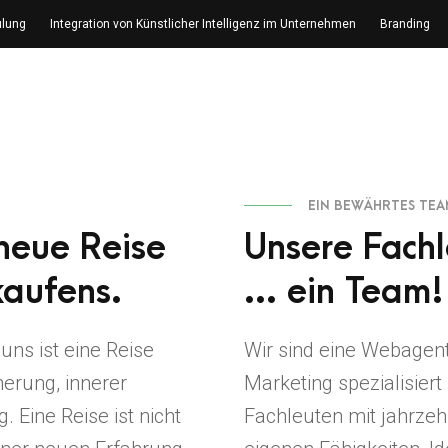
lung
Integration von Künstlicher Intelligenz im Unternehmen
Branding
EIN BEWÄHRTES TE
 neue Reise
Unsere Fachl
aufens.
... ein Team!
 uns ist eine Reise
Wir sind eine Webagent
herung, innerer
Marketing spezialisier
Eine Reise ist nicht
Fachleuten mit jahrzeh