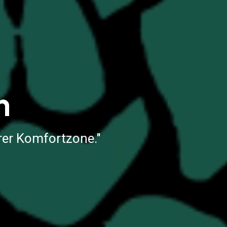
n
rer Komfortzone."