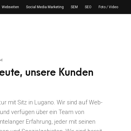
Webseiten
Social Media Marketing
SEM
SEO
Foto / Video
AM
eute, unsere Kunden
ur mit Sitz in Lugano. Wir sind auf Web-
t und verfügen über ein Team von
ntelanger Erfahrung, jeder mit seinen