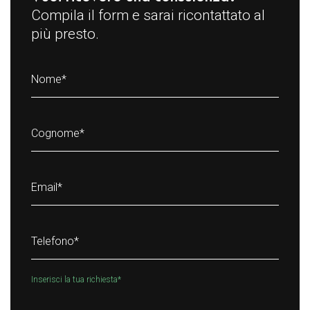
Compila il form e sarai ricontattato al
più presto.
Nome
*
Cognome
*
Email
*
Telefono
*
Inserisci la tua richiesta
*