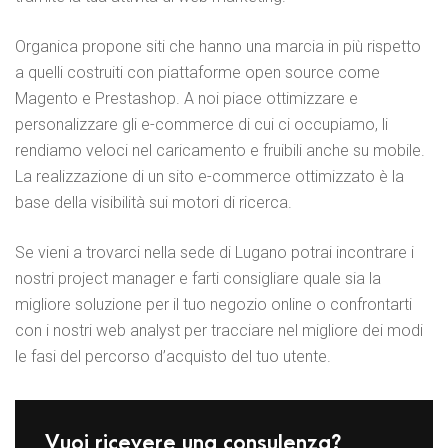
Organica propone siti che hanno una marcia in più rispetto
a quelli costruiti con piattaforme open source come
Magento e Prestashop. A noi piace ottimizzare e
personalizzare gli e-commerce di cui ci occupiamo, li
rendiamo veloci nel caricamento e fruibili anche su mobile.
La realizzazione di un sito e-commerce ottimizzato è la
base della visibilità sui motori di ricerca.
Se vieni a trovarci nella sede di Lugano potrai incontrare i
nostri project manager e farti consigliare quale sia la
migliore soluzione per il tuo negozio online o confrontarti
con i nostri web analyst per tracciare nel migliore dei modi
le fasi del percorso d’acquisto del tuo utente.
Vuoi ricevere una consulenza?