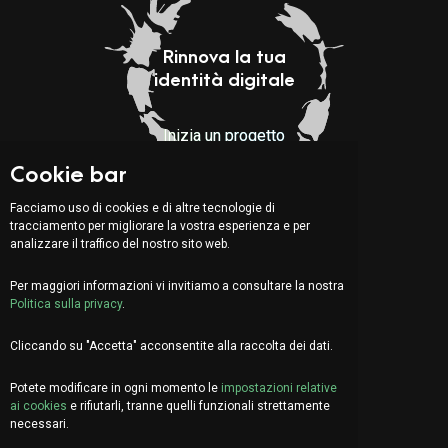
Rinnova la tua
identità digitale
Inizia un progetto
Cookie bar
Indirizzo:
Facciamo uso di cookies e di altre tecnologie di
tracciamento per migliorare la vostra esperienza e per
Via Serafino Balestra 31
analizzare il traffico del nostro sito web.
6900 Lugano (CH)
Quarto Piano
Per maggiori informazioni vi invitiamo a consultare la nostra
Politica sulla privacy
.
Cliccando su "Accetta" acconsentite alla raccolta dei dati.
EN
DE
FR
Potete modificare in ogni momento le
impostazioni relative
Facciamo due chiacchiere?
ai cookies
e rifiutarli, tranne quelli funzionali strettamente
info@organica.agency
necessari.
+41 91 922 69 05