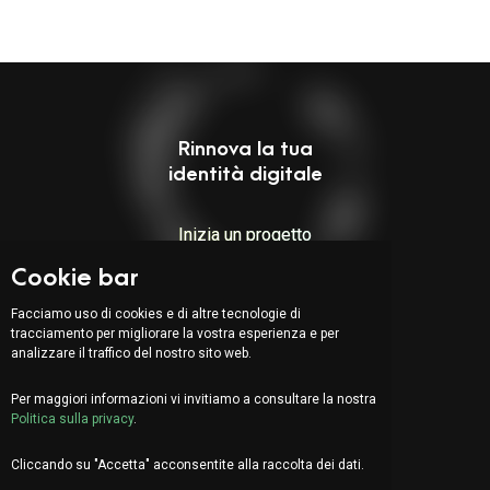
Rinnova la tua
identità digitale
Inizia un progetto
Cookie bar
Indirizzo:
Facciamo uso di cookies e di altre tecnologie di
tracciamento per migliorare la vostra esperienza e per
Via Serafino Balestra 31
analizzare il traffico del nostro sito web.
6900 Lugano (CH)
Quarto Piano
Per maggiori informazioni vi invitiamo a consultare la nostra
Politica sulla privacy
.
Cliccando su "Accetta" acconsentite alla raccolta dei dati.
EN
DE
FR