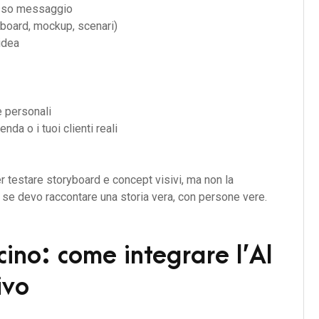
tesso messaggio
board, mockup, scenari)
idea
e personali
enda o i tuoi clienti reali
 testare storyboard e concept visivi, ma non la
g se devo raccontare una storia vera, con persone vere.
cino: come integrare l’AI
ivo