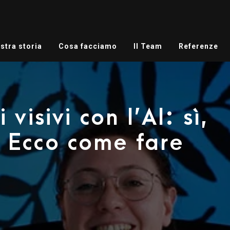
stra storia
Cosa facciamo
Il Team
Referenze
visivi con l’AI: sì,
 Ecco come fare