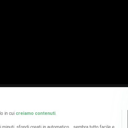
do in cui
creiamo contenuti
.
i minuti, sfondi creati in automatico… sembra tutto facile e