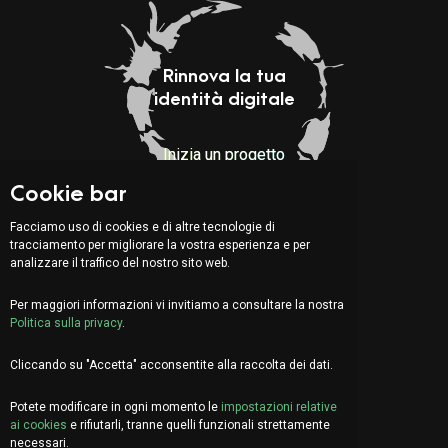
Rinnova la tua
identità digitale
Inizia un progetto
Cookie bar
Indirizzo:
Facciamo uso di cookies e di altre tecnologie di
tracciamento per migliorare la vostra esperienza e per
Via Serafino Balestra 31
analizzare il traffico del nostro sito web.
6900 Lugano (CH)
Quarto Piano
Per maggiori informazioni vi invitiamo a consultare la nostra
Politica sulla privacy
.
Cliccando su "Accetta" acconsentite alla raccolta dei dati.
EN
DE
FR
Potete modificare in ogni momento le
impostazioni relative
Facciamo due chiacchiere?
ai cookies
e rifiutarli, tranne quelli funzionali strettamente
info@organica.agency
necessari.