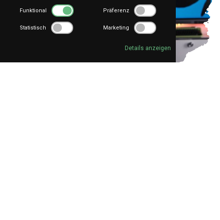
Funktional
Präferenz
Statistisch
Marketing
Details anzeigen
Für:
Marketing
,
Techniker
SEO
Lokale SEO für KMU: So wirst du von Kundinnen
und Kunden in deiner Nähe gefunden