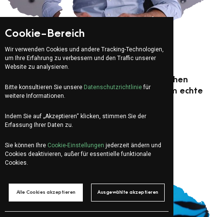
Cookie-Bereich
Wir verwenden Cookies und andere Tracking-Technologien,
Für:
Manager - Mitglied des Verwaltungsrats
,
Techniker
um Ihre Erfahrung zu verbessern und den Traffic unserer
SEO
Website zu analysieren.
Auf Google in Lugano ganz oben zu stehen
Bitte konsultieren Sie unsere
Datenschutzrichtlinie
für
reicht nicht: So nutzen Sie lokale SEO, um echte
weitere Informationen.
Kundinnen und Kunden zu gewinnen
Indem Sie auf „Akzeptieren“ klicken, stimmen Sie der
Erfassung Ihrer Daten zu.
Sie können Ihre
Cookie-Einstellungen
jederzeit ändern und
Cookies deaktivieren, außer für essentielle funktionale
Cookies.
Alle Cookies akzeptieren
Ausgewählte akzeptieren