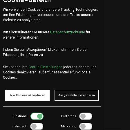
Cookie-Bereich
Wir verwenden Cookies und andere Tracking-Technologien,
Adresse:
um Ihre Erfahrung zu verbessern und den Traffic unserer
Website zu analysieren.
Via Serafino Balestra 31
6900 Lugano (CH)
Bitte konsultieren Sie unsere
Datenschutzrichtlinie
für
Vierter Stock
weitere Informationen.
Indem Sie auf „Akzeptieren“ klicken, stimmen Sie der
Erfassung Ihrer Daten zu.
IT
EN
FR
Sie können Ihre
Cookie-Einstellungen
jederzeit ändern und
Lass uns chatten?
Cookies deaktivieren, außer für essentielle funktionale
info@organica.agency
Cookies.
+41 91 922 69 05
Alle Cookies akzeptieren
Ausgewählte akzeptieren
Social Media
Anmelden
Funktional
Präferenz
Statistisch
Marketing