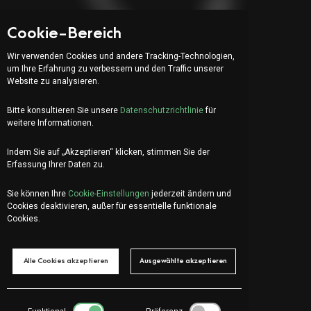
Ein Projekt starten
Cookie-Bereich
Wir verwenden Cookies und andere Tracking-Technologien,
Adresse:
um Ihre Erfahrung zu verbessern und den Traffic unserer
Website zu analysieren.
Via Serafino Balestra 31
6900 Lugano (CH)
Bitte konsultieren Sie unsere
Datenschutzrichtlinie
für
Vierter Stock
weitere Informationen.
Indem Sie auf „Akzeptieren“ klicken, stimmen Sie der
Erfassung Ihrer Daten zu.
IT
EN
FR
Sie können Ihre
Cookie-Einstellungen
jederzeit ändern und
Lass uns chatten?
Cookies deaktivieren, außer für essentielle funktionale
info@organica.agency
Cookies.
+41 91 922 69 05
Alle Cookies akzeptieren
Ausgewählte akzeptieren
Social Media
Anmelden