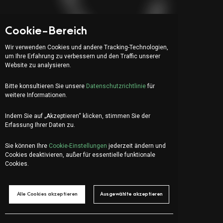
Ein Projekt starten
Cookie-Bereich
Wir verwenden Cookies und andere Tracking-Technologien,
Adresse:
um Ihre Erfahrung zu verbessern und den Traffic unserer
Website zu analysieren.
Via Serafino Balestra 31
6900 Lugano (CH)
Bitte konsultieren Sie unsere
Datenschutzrichtlinie
für
Vierter Stock
weitere Informationen.
Indem Sie auf „Akzeptieren“ klicken, stimmen Sie der
Erfassung Ihrer Daten zu.
IT
EN
FR
Sie können Ihre
Cookie-Einstellungen
jederzeit ändern und
Lass uns chatten?
Cookies deaktivieren, außer für essentielle funktionale
info@organica.agency
Cookies.
+41 91 922 69 05
Alle Cookies akzeptieren
Ausgewählte akzeptieren
Social Media
Anmelden